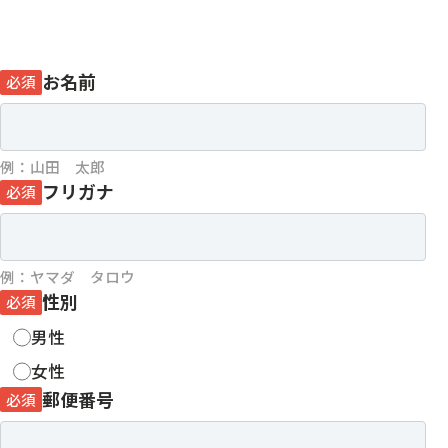
お名前
必須
例：山田 太郎
フリガナ
必須
例：ヤマダ タロウ
性別
必須
男性
女性
郵便番号
必須