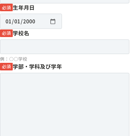
生年月日
必須
学校名
必須
例：○○学校
学部・学科及び学年
必須