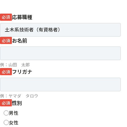
応募職種
必須
お名前
必須
例：山田 太郎
フリガナ
必須
例：ヤマダ タロウ
性別
必須
男性
女性