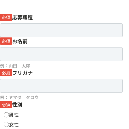
応募職種
必須
お名前
必須
例：山田 太郎
フリガナ
必須
例：ヤマダ タロウ
性別
必須
男性
女性