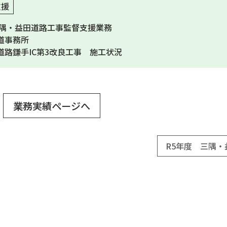
支援
三隅・益田道路工事監督支援業務
道事務所
道路鎌手IC第3改良工事 施工状況
業務実績ページへ
R5年度 三隅