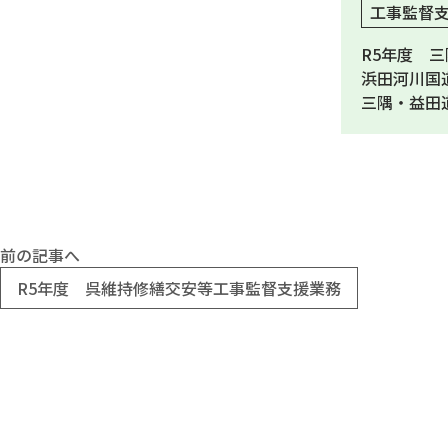
工事監督
R5年度 
浜田河川国
三隅・益田
前の記事へ
R5年度 呉維持修繕交安等工事監督支援業務