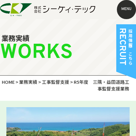
MENU
RECRUIT
採用情報はこちら
業務実績
WORKS
HOME
>
業務実績
>
工事監督支援
>
R5年度 三隅・益田道路工
事監督支援業務