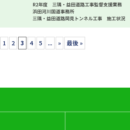
R2年度 三隅・益田道路工事監督支援業務
浜田河川国道事務所
三隅・益田道路岡見トンネル工事 施工状況
1
2
3
4
5
...
»
最後 »