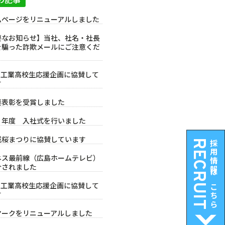
ムページをリニューアルしました
要なお知らせ】当社、社名・社長
を騙った詐欺メールにご注意くだ
Cの工業高校生応援企画に協賛して
す
連表彰を受賞しました
７年度 入社式を行いました
城桜まつりに協賛しています
RECRUIT
採用情報はこちら
ネス最前線（広島ホームテレビ）
介されました
Cの工業高校生応援企画に協賛して
す
マークをリニューアルしました