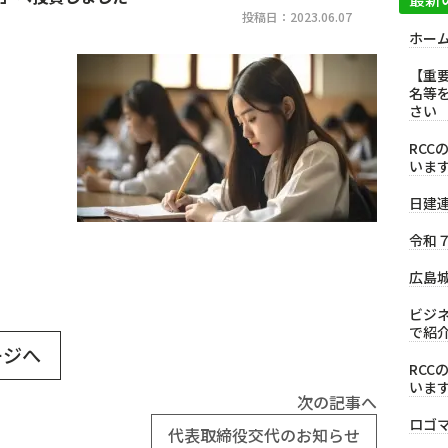
投稿日：2023.06.07
ホー
【重
名等
さい
RC
いま
日建
令和
広島
ビジ
で紹
ージへ
RC
いま
次の記事へ
ロゴ
代表取締役交代のお知らせ