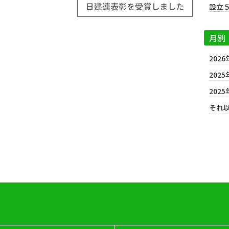
日建連表彰を受賞しました
設立
月別
2026
2025
2025
それ