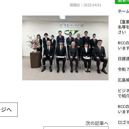
投稿日：2025.04.01
ホー
【重
名等
さい
RC
いま
日建
令和
広島
ビジ
で紹
RC
ージへ
いま
ロゴ
次の記事へ