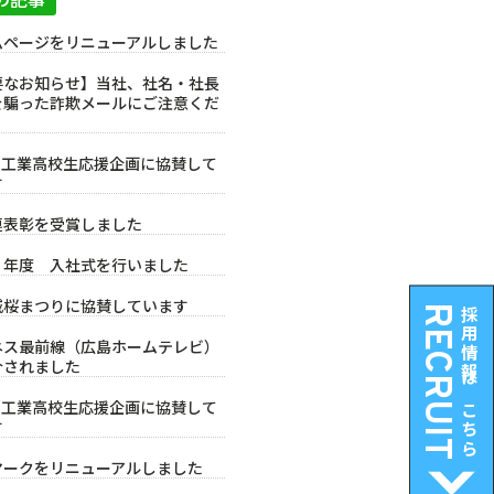
ムページをリニューアルしました
要なお知らせ】当社、社名・社長
を騙った詐欺メールにご注意くだ
Cの工業高校生応援企画に協賛して
す
連表彰を受賞しました
７年度 入社式を行いました
城桜まつりに協賛しています
RECRUIT
採用情報はこちら
ネス最前線（広島ホームテレビ）
介されました
Cの工業高校生応援企画に協賛して
す
マークをリニューアルしました